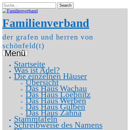
Zum
Inhalt
springen
Familienverband
der grafen und herren von
schönfeld(t)
Menü
Startseite
Was ist Adel?
Die einzelnen Häuser
Übersicht
Das Haus Wachau
Das Haus Loebnitz
Das Haus Werben
Das Haus Gulben
Das Haus Zahna
Stammtafeln
Schreibweise des Namens